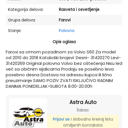
Kategorija delova:
Rasveta i osvetljenje
Grupa delova:
Farovi
Stanje:
Polovno
Opis oglasa
Farovi sa crmom pozadinom za Volvo S60 Za model
od 2010 do 2018 Kataloški brojevi: Desni- 31420270 Levi-
31420269 Original polovna Volvo bez oštećenja Nisu led
već sa običnim sijalicama Prodaju se posebno leva
posebno desna Dostava na adressu kupca ili lično
preuzimanje SAMO POZIV ZVATI ISKLJUČIVO RADNIM
DANIMA PONEDELJAK>SUBOTA 8.00-20.00h
Astra Auto
Šabac
Prijavi se
i slobodno kreiraj listu
omiljenih kontakata