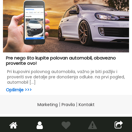
Pre nego što kupite polovan automobil, obavezno
proverite ovo!
Pri kupovini polovnog automobila, važno je biti pažljiv i
proveriti sve detalje pre donošenja odluke. na prvi pogled,
automobil [...]
Opširnije >>>
|
|
Marketing
Pravila
Kontakt
2026
www.autodelovi.net
Sva prava zadržana