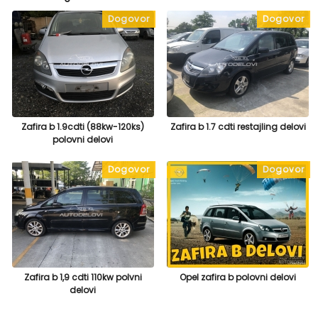
Dogovor
Dogovor
Zafira b 1.9cdti (88kw-120ks)
Zafira b 1.7 cdti restajling delovi
polovni delovi
Dogovor
Dogovor
Zafira b 1,9 cdti 110kw polvni
Opel zafira b polovni delovi
delovi