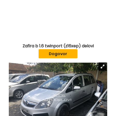
Zafira b 1.6 twinport (z16xep) delovi
Dogovor