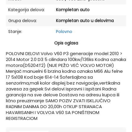
Kategorija delova:
Kompletan auto
Grupa delova:
Kompletan auto u delovima
Stanje:
Polovno
Opis oglasa
POLOVNI DELOVI Volvo V60 P3 generacije model 2010 >
2014 Motor 2.0 D3 5 cilindara 100kw/136ks Kodna oznaka
motora(D5204T2) (NIJE PEŽO VEĆ VOLVO MOTOR)
Menjač manuelni 6 brzina kodna oznaka M66 Alu felne
17 5x108 Kod boje 614-14 Šoferšajbna sa
senzorima,mali kolor displej bez navigacije,vertikalna
zavesa za gepek Svi delovi ispravni i ispitani Radna
garancija na sve delove Dostava na adresu kupca ili
lično preuzimanje SAMO POZIV ZVATI ISKLJUČIVO
RADNIM DANIMA DO 20,00h OTKUP STRANACA
HAVARISANIH I VOLVOA V60 SA PONIŠTENOM
REGISTRACIOM