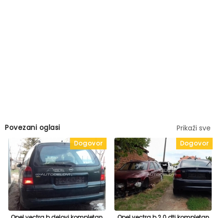
Povezani oglasi
Prikaži sve
Dogovor
Dogovor
Opel vectra b delovi kompletan
Opel vectra b 2.0 dti kompletan