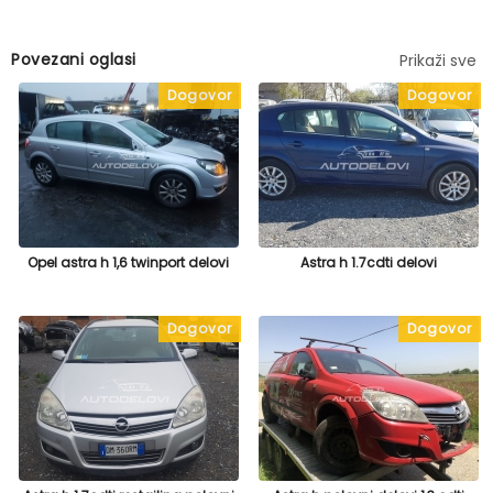
Povezani oglasi
Prikaži sve
Dogovor
Dogovor
Opel astra h 1,6 twinport delovi
Astra h 1.7cdti delovi
Dogovor
Dogovor