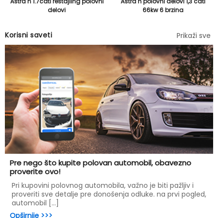
Astra h 1.7cdti restajling polovni
Astra h polovni delovi 1,3 cdti
delovi
66kw 6 brzina
Korisni saveti
Prikaži sve
Pre nego što kupite polovan automobil, obavezno
proverite ovo!
Pri kupovini polovnog automobila, važno je biti pažljiv i
proveriti sve detalje pre donošenja odluke. na prvi pogled,
automobil [...]
Opširnije >>>