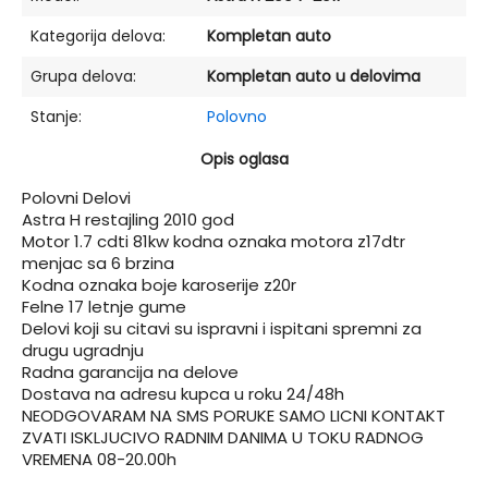
Kategorija delova:
Kompletan auto
Grupa delova:
Kompletan auto u delovima
Stanje:
Polovno
Opis oglasa
Polovni Delovi
Astra H restajling 2010 god
Motor 1.7 cdti 81kw kodna oznaka motora z17dtr
menjac sa 6 brzina
Kodna oznaka boje karoserije z20r
Felne 17 letnje gume
Delovi koji su citavi su ispravni i ispitani spremni za
drugu ugradnju
Radna garancija na delove
Dostava na adresu kupca u roku 24/48h
NEODGOVARAM NA SMS PORUKE SAMO LICNI KONTAKT
ZVATI ISKLJUCIVO RADNIM DANIMA U TOKU RADNOG
VREMENA 08-20.00h