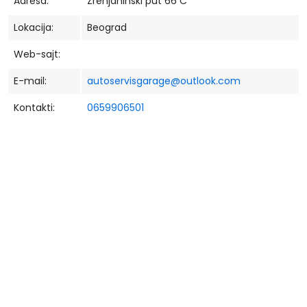
Adresa:
Zrenjaninski put 66 C
Lokacija:
Beograd
Web-sajt:
E-mail:
autoservisgarage@outlook.com
Kontakti:
0659906501